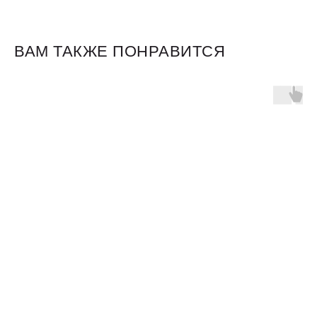
ВАМ ТАКЖЕ ПОНРАВИТСЯ
Для клиентов
Оплата и доставка
Обмен и возврат
Размерная сетка
О бренде
Контакты
Контакты
+7 905 040 6256
Отдел по работе с клиентами
info@miagia.ru
Предложения и сотрудничество