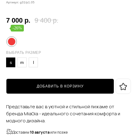
Артикул:
g31/p1.05
7 000
р.
9 400
р.
-26%
ВЫБРАТЬ РАЗМЕР
s
m
l
ДОБАВИТЬ В КОРЗИНУ
Представьте вас в уютной и стильной пижаме от
бренда MiaGia - идеального сочетания комфорта и
модного дизайна.
Доставим
10 августа
или позже