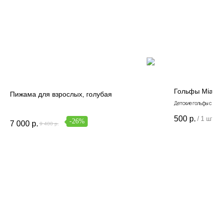
Данные и конфиденциальность
|
Договор оферты
|
Карта сайта
© 2022 - 2026 MiaGia – бренд одежды для детей
Гольфы MiaGi
Пижама для взрослых, голубая
Детские гольфы с выш
500
р.
/
1 шт
-26%
7 000
р.
9 400
р.