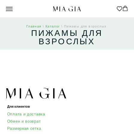
Главная
\
Каталог
\ Пижамы для взрослых
ПИЖАМЫ ДЛЯ
ВЗРОСЛЫХ
Для клиентов
Оплата и доставка
Обмен и возврат
Размерная сетка
О бренде
Контакты
Контакты
+7 905 040 6256
Отдел по работе с клиентами
info@miagia.ru