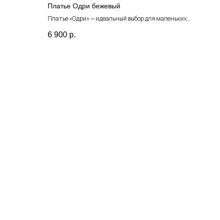
Платье Одри бежевый
Платье «Одри» — идеальный выбор для маленьких
модниц.
6 900
р.
Пыльно-розовый оттенок, крупные объёмные розы
по низу и прямой крой создают стильный и нежный
образ.
Специально для ярких моментов — на спине
платье украшено длинным бантом, который
добавляет элегантности и шарма.
Это платье подчеркнёт утончённый вкус вашей
малышки и идеально подойдёт для праздников,
фотосессий или просто для того, чтобы чувствовать
себя особенной!