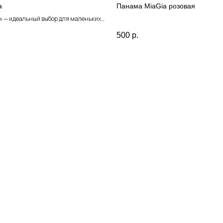
а
Панама MiaGia розовая
» — идеальный выбор для маленьких
500
р.
ый оттенок, крупные объёмные розы
ямой крой создают стильный и нежный
ля ярких моментов — на спине
ено длинным бантом, который
егантности и шарма.
одчеркнёт утончённый вкус вашей
еально подойдёт для праздников,
и просто для того, чтобы чувствовать
ой!