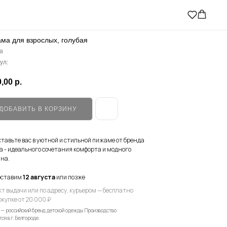
ма для взрослых, голубая
a
ул:
,00
р.
ДОБАВИТЬ В КОРЗИНУ
тавьте вас в уютной и стильной пижаме от бренда
a - идеального сочетания комфорта и модного
на.
оставим
12 августа
или позже
кт выдачи или по адресу, курьером — бесплатно
окупке от 20 000 ₽
 — российский бренд детской одежды. Производство
ся в г. Белгороде.