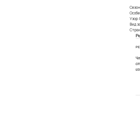
Сезон
Особе
Узор:
Вид з
Стран
Р
РЕ
Ч
ст
из