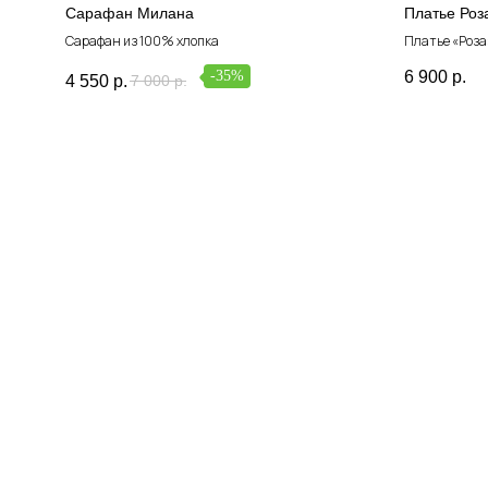
Сарафан Милана
Платье Роз
Сарафан из 100% хлопка
Платье «Роза
модниц.
-35%
6 900
р.
4 550
р.
7 000
р.
Пыльно-розов
по низу и пр
образ.
Специально д
платье украш
добавляет эл
Это платье п
малышки и ид
фотосессий ил
себя особенн