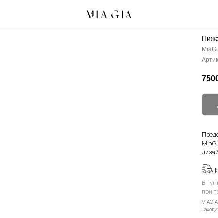
Пижа
MiaGi
Артик
7500
Предс
MiaGi
дизай
Д
В пун
при п
MIAGIA
находит