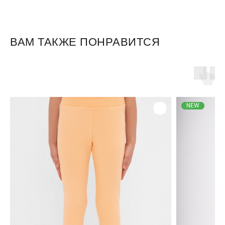
ВАМ ТАКЖЕ ПОНРАВИТСЯ
Для клиентов
Оплата и доставка
NEW
Обмен и возврат
Размерная сетка
О бренде
Контакты
Контакты
+7 905 040 6256
Отдел по работе с клиентами
info@miagia.ru
Предложения и сотрудничество