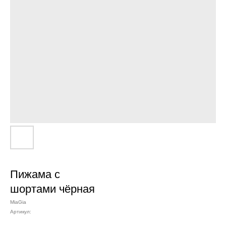
Пижама с
шортами чёрная
MiaGia
Артикул: