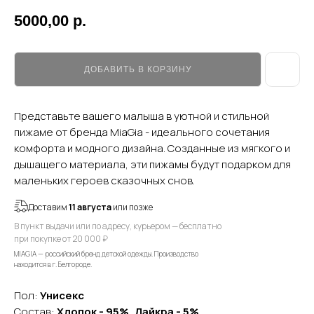
5000,00
р.
ДОБАВИТЬ В КОРЗИНУ
Представьте вашего малыша в уютной и стильной
пижаме от бренда MiaGia - идеального сочетания
комфорта и модного дизайна. Созданные из мягкого и
дышащего материала, эти пижамы будут подарком для
маленьких героев сказочных снов.
Доставим
11 августа
или позже
В пункт выдачи или по адресу, курьером — бесплатно
при покупке от 20 000 ₽
MIAGIA — российский бренд детской одежды. Производство
находится в г. Белгороде.
Пол:
Унисекс
Состав:
Хлопок - 95%, Лайкра - 5%