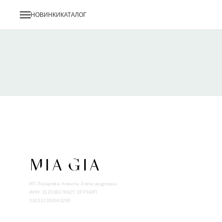
НОВИНКИ
КАТАЛОГ
ИП Лазарева Анжела Александровна
ИНН 312338076625 ОГРНИП
318312300063290