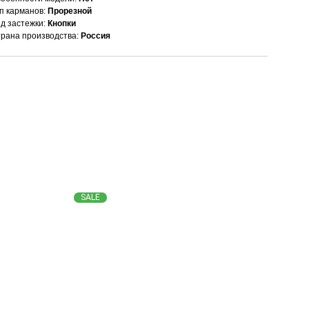
п карманов:
Прорезной
д застежки:
Кнопки
рана производства:
Россия
SALE