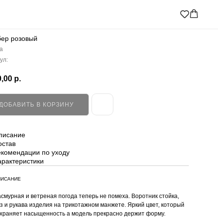
ер розовый
a
ул:
,00
р.
ДОБАВИТЬ В КОРЗИНУ
писание
остав
екомендации по уходу
арактеристики
ИСАНИЕ
смурная и ветреная погода теперь не помеха. Воротник стойка,
з и рукава изделия на трикотажном манжете. Яркий цвет, который
храняет насыщенность а модель прекрасно держит форму.