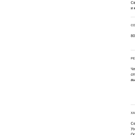
Св
и 
СО
80
РЕ
Ч
ст
вы
ХА
Се
Уз
Ос