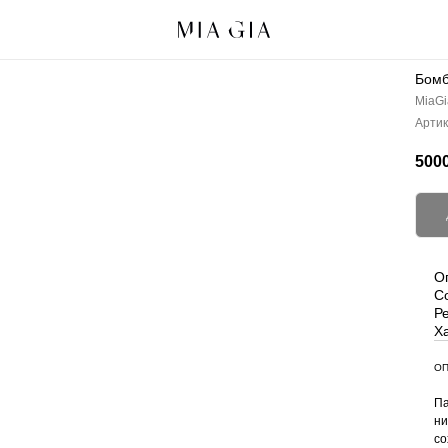
Бомб
MiaGi
Артик
5000
О
С
Р
Х
ОП
Па
ни
со