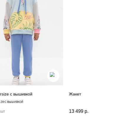
rsize с вышивкой
Жакет
Для клиентов
ize с вышивкой
13 499
р.
 шт
Оплата и доставка
Обмен и возврат
О
Размерная сетка