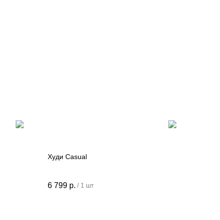
Худи Сasual
Контакты
6 799
р.
/
1 шт
+7 905 040 6256
тдел по работе с клиентами