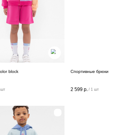
olor block
Спортивные брюки
2 599
р.
 шт
/
1 шт