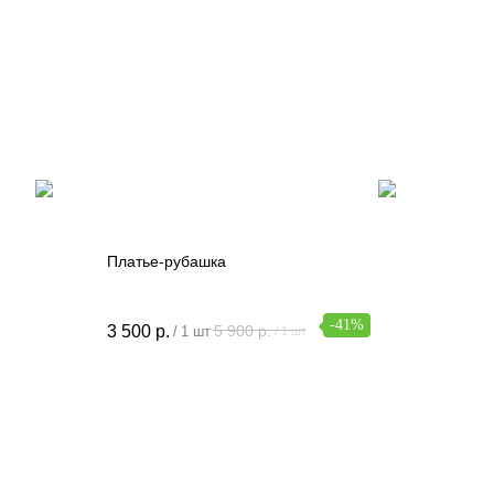
Платье-рубашка
-41%
3 500
р.
5 900
р.
/
1 шт
/
1 шт