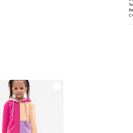
Ти
Ви
Ст