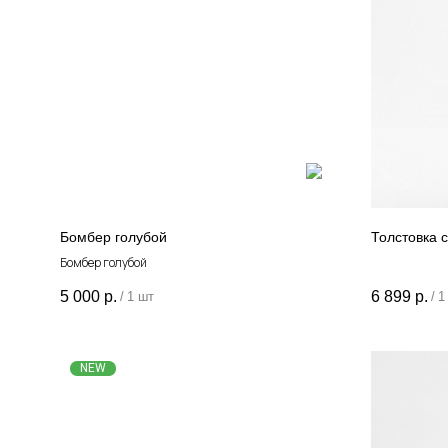
Бомбер голубой
Толстовка c
Бомбер голубой
5 000
р.
6 899
р.
/
1 шт
/
1
NEW