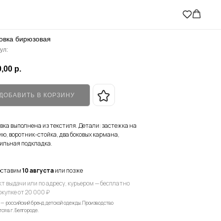
овка бирюзовая
ул:
,00
р.
ДОБАВИТЬ В КОРЗИНУ
вка выполнена из текстиля. Детали: застежка на
ю, воротник-стойка, два боковых кармана,
ильная подкладка.
оставим
10 августа
или позже
кт выдачи или по адресу, курьером — бесплатно
окупке от 20 000 ₽
 — российский бренд детской одежды. Производство
ся в г. Белгороде.