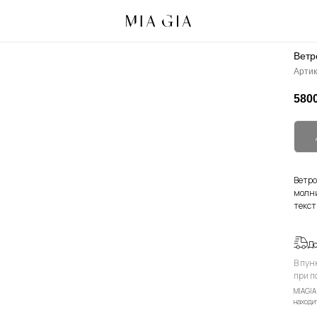
Ветр
Артик
5800
Ветро
молни
текст
Д
В пун
при п
MIAGIA
находит