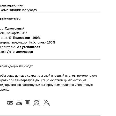
арактеристики
екомендации по уходу
РАКТЕРИСТИКИ
ор:
Однотонный
ешние карманы:
2
став, %:
Полиэстер - 100%
териал подкладки, %:
Хлопок - 100%
еплитель:
Без утеплителя
зон:
Лето, демисезон
КОМЕНДАЦИИ ПО УХОДУ
обы вещь дольше сохраняла свой внешний вид, мы рекомендуем
ирать при температуре до 30ºC с коротким циклом отжима,
едварительно застегнуть и вывернуть изделие на изнаночную
орону.