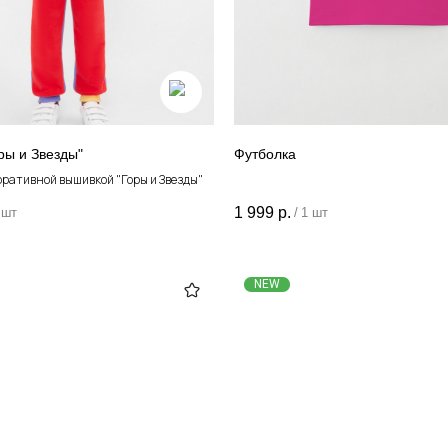
ры и Звезды"
Футболка
оративной вышивкой "Горы и Звезды"
1 999
р.
 шт
/
1 шт
NEW