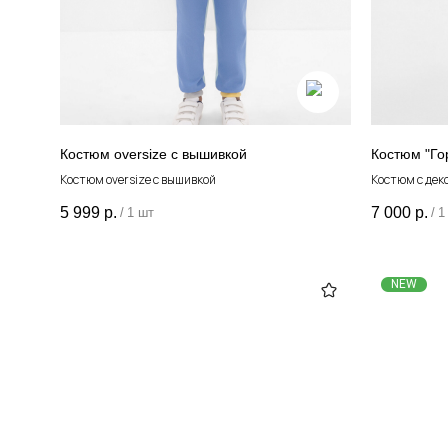
Костюм oversize с вышивкой
Костюм "Го
Костюм oversize с вышивкой
Костюм с дек
5 999
р.
7 000
р.
/
1 шт
/
1
NEW