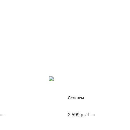
Легинсы
Для клиентов
2 599
р.
Оплата и доставка
 шт
/
1 шт
Обмен и возврат
О