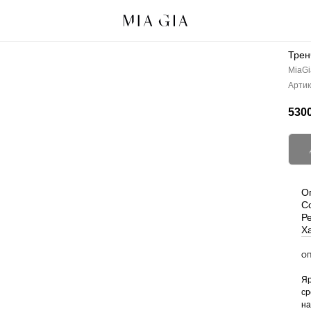
Трен
MiaGi
Артик
5300
О
С
Р
Х
ОП
Яр
ср
на