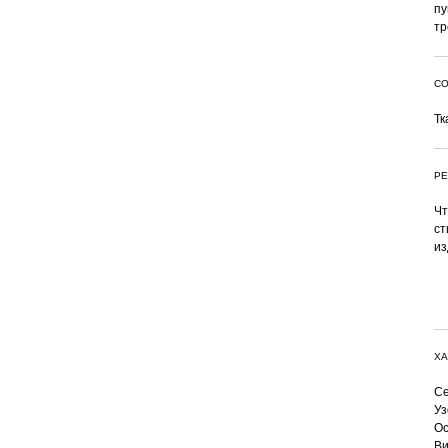
пу
тр
СО
Тк
РЕ
Чт
ст
из
ХА
Се
Уз
Ос
Ви