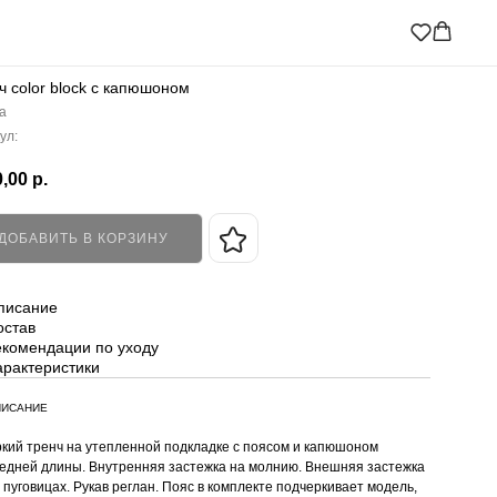
ч color block с капюшоном
a
ул:
,00
р.
ДОБАВИТЬ В КОРЗИНУ
писание
остав
екомендации по уходу
арактеристики
ИСАНИЕ
кий тренч на утепленной подкладке с поясом и капюшоном
едней длины. Внутренняя застежка на молнию. Внешняя застежка
 пуговицах. Рукав реглан. Пояс в комплекте подчеркивает модель,