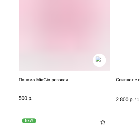
Панама MiaGia розовая
Свитшот с 
Рекомендац
500
р.
сохраняла св
2 800
р.
/
1
стирать при 
вывернуть из
NEW