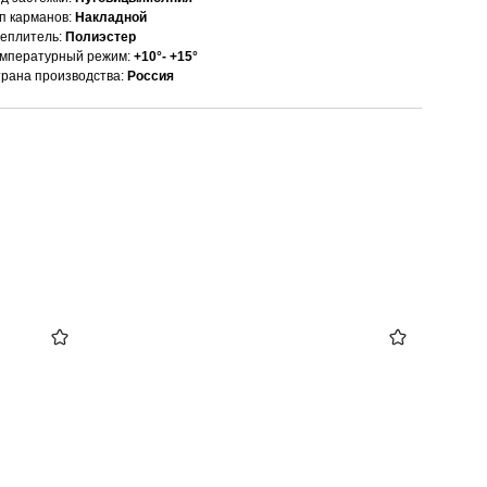
п карманов:
Накладной
еплитель:
Полиэстер
мпературный режим:
+10°- +15°
рана производства:
Россия