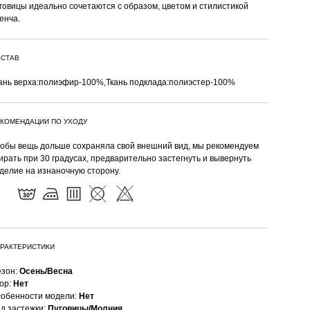
говицы идеально сочетаются с образом, цветом и стилистикой
енча.
СТАВ
ань верха:полиэфир-100%,Ткань подклада:полиэстер-100%
КОМЕНДАЦИИ ПО УХОДУ
обы вещь дольше сохраняла свой внешний вид, мы рекомендуем
ирать при 30 градусах, предварительно застегнуть и вывернуть
делие на изнаночную сторону.
РАКТЕРИСТИКИ
зон:
Осень/Весна
ор:
Нет
обенности модели:
Нет
д застежки:
Пуговицы/Молния