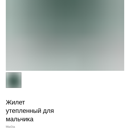
Жилет
утепленный для
мальчика
MiaGia