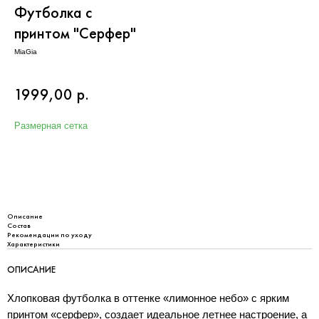
Футболка с
принтом "Серфер"
MiaGia
1999,00
р.
Размерная сетка
Добавить в корзину
Описание
Состав
Рекомендации по уходу
Характеристики
ОПИСАНИЕ
Хлопковая футболка в оттенке «лимонное небо» с ярким
принтом «серфер», создает идеальное летнее настроение, а