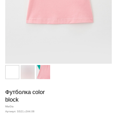
Футболка color
block
MiaGia
Артикул:
SS21.c3/t4.08