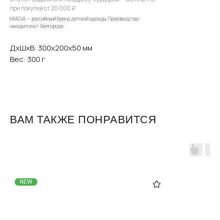
при покупке от 20 000 ₽
MIAGIA — российский бренд детской одежды. Производство
находится в г. Белгороде.
ДxШxВ: 300x200x50 мм
Вес: 300 г
ВАМ ТАКЖЕ ПОНРАВИТСЯ
Для клиентов
Оплата и доставка
Обмен и возврат
Размерная сетка
NEW
О бренде
Контакты
Контакты
+7 905 040 6256