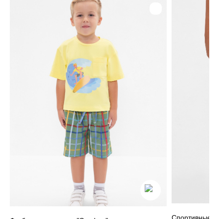
Для клиентов
Оплата и доставка
Обмен и возврат
Размерная сетка
О бренде
Контакты
Контакты
+7 905 040 6256
Отдел по работе с клиентами
info@miagia.ru
Предложения и сотрудничество
Данные и конфиденциальность
|
Договор оферты
|
Карта сайта
© 2022 - 2026 MiaGia – бренд одежды для детей
Спортивные б