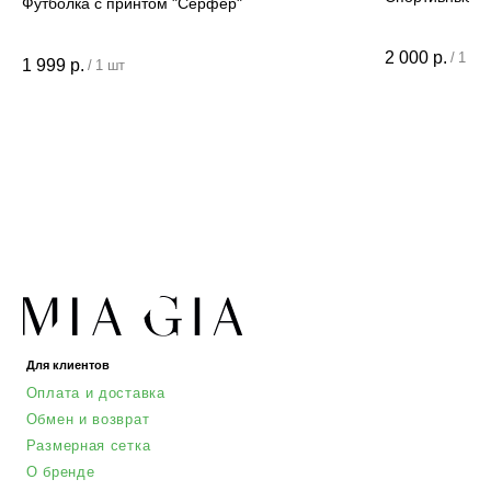
Футболка с принтом "Серфер"
2 000
р.
/
1 шт
1 999
р.
/
1 шт