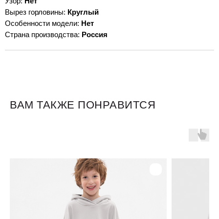
Узор:
Нет
Вырез горловины:
Круглый
Особенности модели:
Нет
Страна производства:
Россия
ВАМ ТАКЖЕ ПОНРАВИТСЯ
Для клиентов
Оплата и доставка
Обмен и возврат
Размерная сетка
О бренде
Контакты
Контакты
+7 905 040 6256
Отдел по работе с клиентами