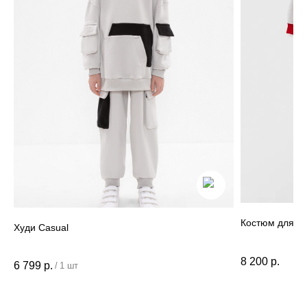
info@miagia.ru
Предложения и сотрудничество
Данные и конфиденциальность
|
Договор оферты
|
Карта сайта
© 2022 - 2026 MiaGia – бренд одежды для детей
Костюм для м
Худи Casual
8 200
р.
6 799
р.
/
1 шт