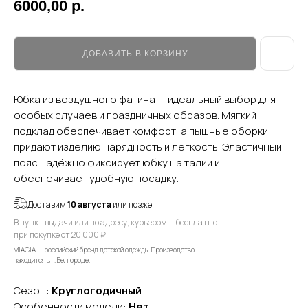
6000,00
р.
ДОБАВИТЬ В КОРЗИНУ
Юбка из воздушного фатина — идеальный выбор для
особых случаев и праздничных образов. Мягкий
подклад обеспечивает комфорт, а пышные оборки
придают изделию нарядность и лёгкость. Эластичный
пояс надёжно фиксирует юбку на талии и
обеспечивает удобную посадку.
Доставим
10 августа
или позже
В пункт выдачи или по адресу, курьером — бесплатно
при покупке от 20 000 ₽
MIAGIA — российский бренд детской одежды. Производство
находится в г. Белгороде.
Сезон:
Круглогодичный
Особенности модели:
Нет