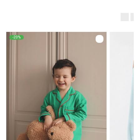
-20%
Для клиентов
Оплата и доставка
Обмен и возврат
Размерная сетка
О бренде
Контакты
Контакты
+7 905 040 6256
Отдел по работе с клиентами
info@miagia.ru
Предложения и сотрудничество
Данные и конфиденциальность
|
Договор оферты
|
Карта сайта
© 2022 - 2026 MiaGia – бренд одежды для детей