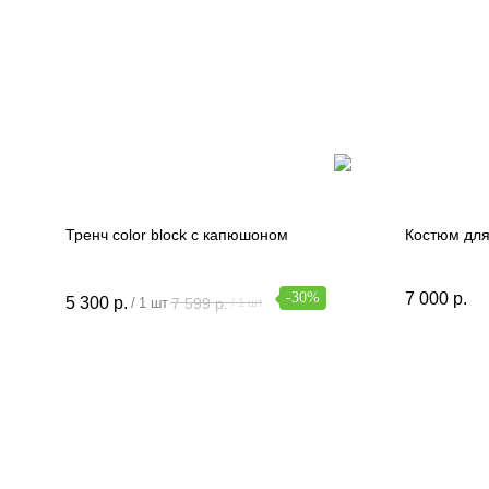
Тренч color block с капюшоном
Костюм для
-30%
7 000
р.
5 300
р.
7 599
р.
/
1 шт
/
1 шт
ИП Лазарева Анжела Александровна
ИНН 312338076625 ОГРНИП
318312300063290