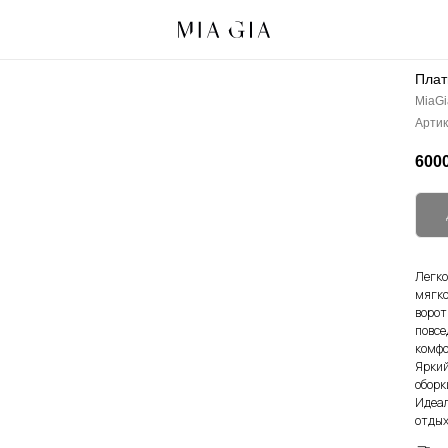
Плат
MiaGi
Артик
6000
Легко
мягко
ворот
повсе
комфо
Яркий
оборк
Идеал
отдых