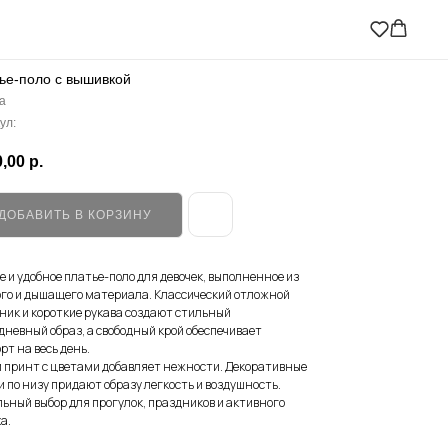
ье-поло с вышивкой
a
ул:
,00
р.
ДОБАВИТЬ В КОРЗИНУ
е и удобное платье-поло для девочек, выполненное из
го и дышащего материала. Классический отложной
ник и короткие рукава создают стильный
дневный образ, а свободный крой обеспечивает
рт на весь день.
 принт с цветами добавляет нежности. Декоративные
и по низу придают образу легкость и воздушность.
ьный выбор для прогулок, праздников и активного
а.