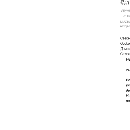
Д
В пун
при п
MIAGIA
находит
Сезон
Особе
Длина
Стран
Р
РЕ
Ре
вн
де
Не
ра