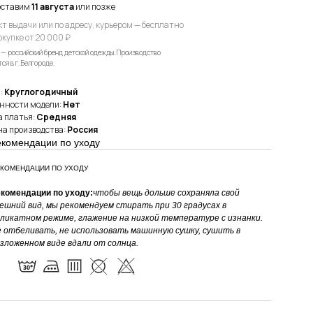
оставим
11 августа
или позже
кт выдачи или по адресу, курьером — бесплатно
окупке от 20 000 ₽
 — российский бренд детской одежды. Производство
ся в г. Белгороде.
:
Круглогодичный
нности модели:
Нет
 платья:
Средняя
а производства:
Россия
екомендации по уходу
КОМЕНДАЦИИ ПО УХОДУ
комендации по уходу:
чтобы вещь дольше сохраняла свой
ешний вид, мы рекомендуем стирать при 30 градусах в
ликатном режиме, глажение на низкой температуре с изнанки.
 отбеливать, не использовать машинную сушку, сушить в
зложенном виде вдали от солнца.