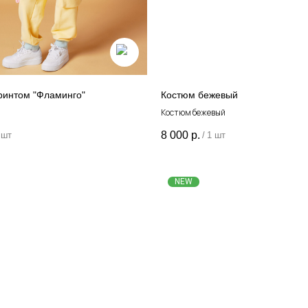
ринтом "Фламинго"
Костюм бежевый
Костюм бежевый
8 000
р.
 шт
/
1 шт
NEW