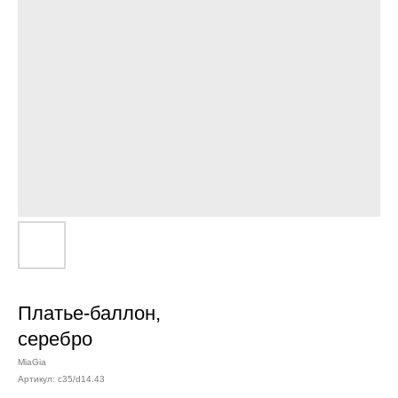
Платье-баллон,
серебро
MiaGia
Артикул:
c35/d14.43