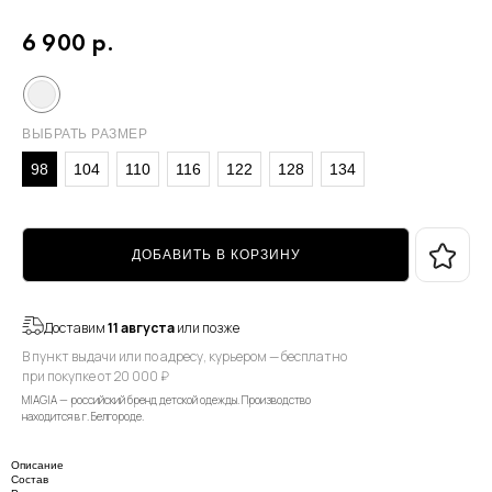
6 900
р.
ВЫБРАТЬ РАЗМЕР
98
104
110
116
122
128
134
ДОБАВИТЬ В КОРЗИНУ
Доставим
11 августа
или позже
В пункт выдачи или по адресу, курьером — бесплатно
при покупке от 20 000 ₽
MIAGIA — российский бренд детской одежды. Производство
находится в г. Белгороде.
Описание
Состав