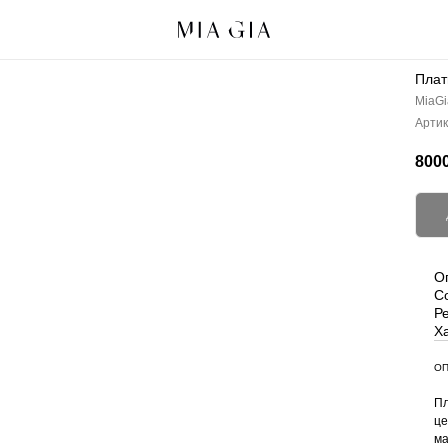
Плат
MiaGi
Артик
8000
О
С
Р
Х
ОП
Пл
це
ма