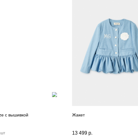
ize с вышивкой
Жакет
Для клиентов
Оплата и доставка
13 499
р.
 шт