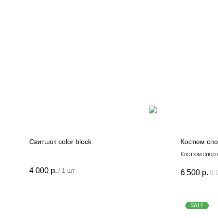
Свитшот color block
Костюм сп
Костюм спор
4 000
р.
/
1 шт
6 500
р.
8 
SALE