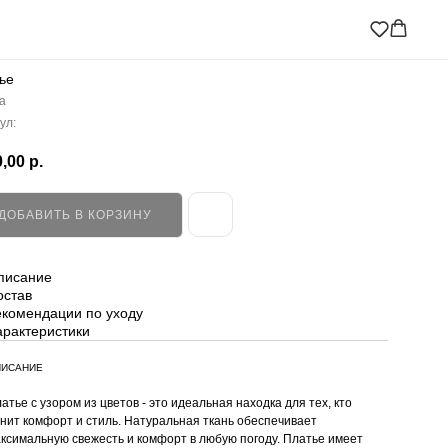
ье
a
ул:
,00
р.
ДОБАВИТЬ В КОРЗИНУ
писание
остав
екомендации по уходу
арактеристики
ИСАНИЕ
атье с узором из цветов - это идеальная находка для тех, кто
нит комфорт и стиль. Натуральная ткань обеспечивает
ксимальную свежесть и комфорт в любую погоду. Платье имеет