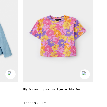
Футболка с принтом "Цветы" MiaGia
Контакты
1 999
р.
+7 905 040 6256
/
1 шт