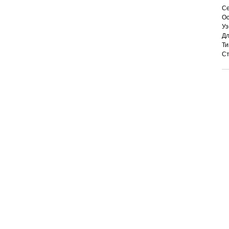
Се
Ос
Уз
Дл
Ти
Ст