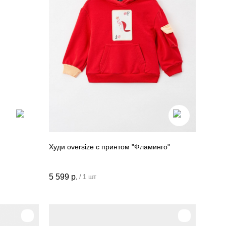
Худи oversize с принтом "Фламинго"
5 599
р.
/
1 шт