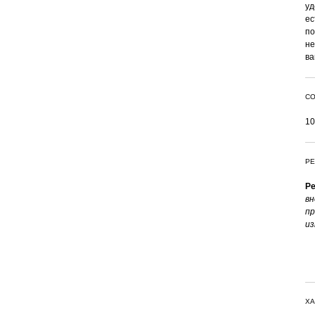
уд
ес
по
не
ва
СО
10
РЕ
Ре
вн
пр
из
ХА