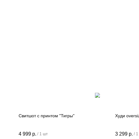
Свитшот с принтом "Тигры"
Худи overs
ИП Лазарева Анжела Александровна
4 999
р.
3 299
р.
/
1 шт
/
1
ИНН 312338076625 ОГРНИП
318312300063290