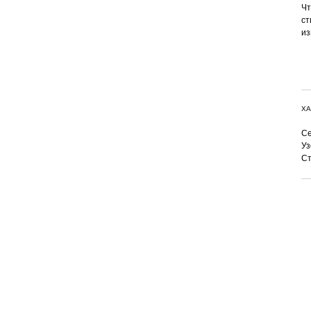
Чт
ст
из
ХА
Се
Уз
Ст