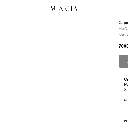
Сар
MiaGi
Артик
7000
О
Р
Х
ОП
РЕ