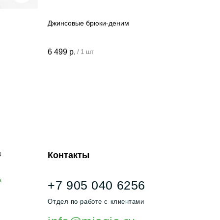
Джинсовые брюки-деним
Контакты
6 499
р.
/
1 шт
+7 905 040 6256
тдел по работе с клиентами
info@miagia.ru
редложения и сотрудничество
нные и конфиденциальность
|
Договор оферты
|
Карта сайта