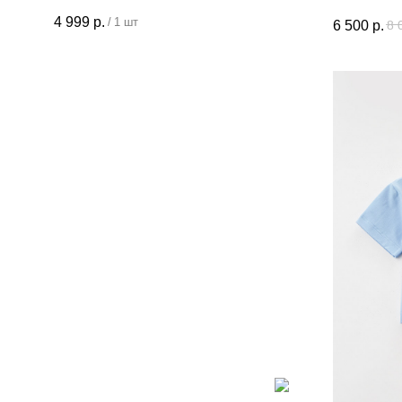
4 999
р.
/
1 шт
6 500
р.
8 