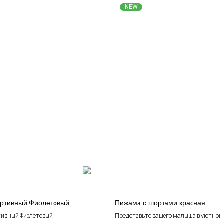
NEW
ортивный Фиолетовый
Пижама с шортами красная
тивный Фиолетовый
Представьте вашего малыша в уютной