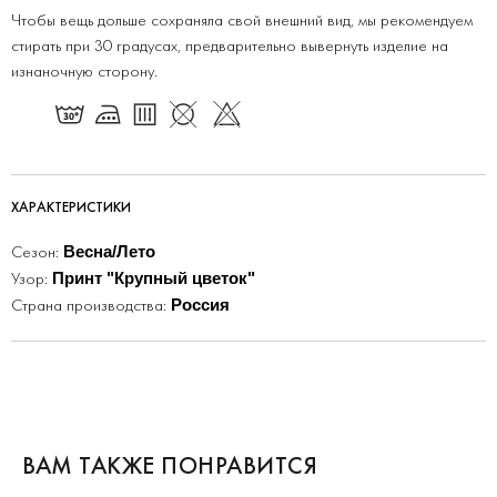
Чтобы вещь дольше сохраняла свой внешний вид, мы рекомендуем
стирать при 30 градусах, предварительно вывернуть изделие на
изнаночную сторону.
ХАРАКТЕРИСТИКИ
Сезон:
Весна/Лето
Узор:
Для клиентов
Принт "Крупный цветок"
Оплата и доставка
Страна производства:
Россия
Обмен и возврат
Размерная сетка
О бренде
Контакты
Контакты
+7 905 040 6256
Отдел по работе с клиентами
ВАМ ТАКЖЕ ПОНРАВИТСЯ
info@miagia.ru