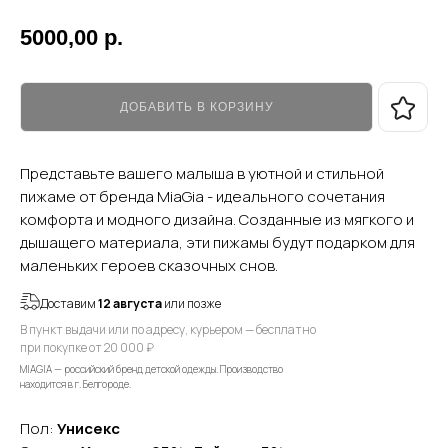
5000,00
р.
ДОБАВИТЬ В КОРЗИНУ
Представьте вашего малыша в уютной и стильной
пижаме от бренда MiaGia - идеального сочетания
комфорта и модного дизайна. Созданные из мягкого и
дышащего материала, эти пижамы будут подарком для
маленьких героев сказочных снов.
Доставим
12 августа
или позже
В пункт выдачи или по адресу, курьером — бесплатно
при покупке от 20 000 ₽
MIAGIA — российский бренд детской одежды. Производство
находится в г. Белгороде.
Пол:
Унисекс