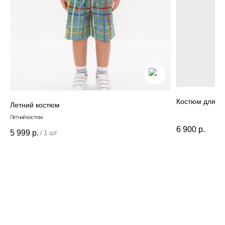
Данные и конфиденциальность
|
Договор оферты
|
Карта сайта
© 2022 - 2026 MiaGia – бренд одежды для детей
Костюм для м
Летний костюм
Летний костюм
6 900
р.
5 999
р.
/
1 шт