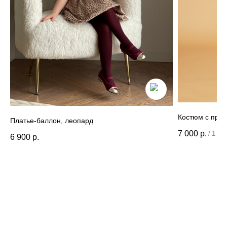
Данные и конфиденциальность
|
Договор оферты
|
Карта сайта
© 2022 - 2026 MiaGia – бренд одежды для детей
Костюм с при
Платье-баллон, леопард
7 000
р.
/
1 шт
6 900
р.