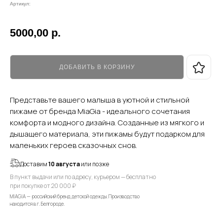
Артикул:
5000,00
р.
ДОБАВИТЬ В КОРЗИНУ
Представьте вашего малыша в уютной и стильной
пижаме от бренда MiaGia - идеального сочетания
комфорта и модного дизайна. Созданные из мягкого и
дышащего материала, эти пижамы будут подарком для
маленьких героев сказочных снов.
Доставим
10 августа
или позже
В пункт выдачи или по адресу, курьером — бесплатно
при покупке от 20 000 ₽
MIAGIA — российский бренд детской одежды. Производство
находится в г. Белгороде.