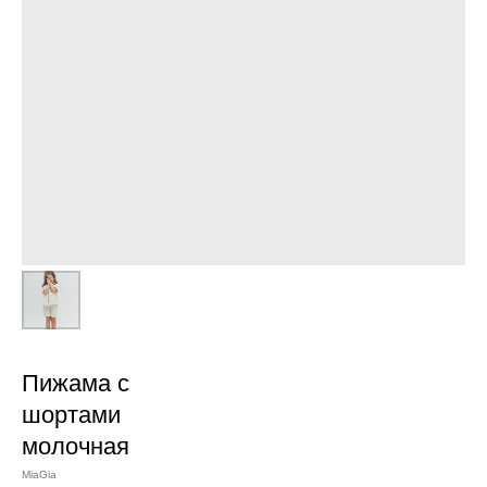
Пижама с
шортами
молочная
MiaGia