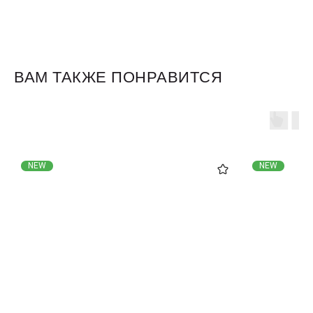
ВАМ ТАКЖЕ ПОНРАВИТСЯ
Для клиентов
Оплата и доставка
NEW
NEW
Обмен и возврат
Размерная сетка
О бренде
Контакты
Контакты
+7 905 040 6256
Отдел по работе с клиентами
info@miagia.ru
Предложения и сотрудничество