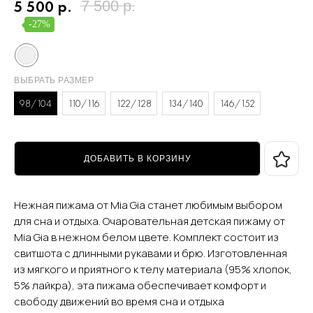
5 500
р.
7 500
р.
-27%
ВЫБРАТЬ РАЗМЕР
98/104
110/116
122/128
134/140
146/152
ДОБАВИТЬ В КОРЗИНУ
Нежная пижама от Mia Gia станет любимым выбором
для сна и отдыха. Очаровательная детская пижаму от
Mia Gia в нежном белом цвете. Комплект состоит из
свитшота с длинными рукавами и брю. Изготовленная
из мягкого и приятного к телу материала (95% хлопок,
5% лайкра), эта пижама обеспечивает комфорт и
свободу движений во время сна и отдыха