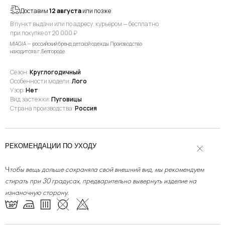
Доставим
12 августа
или позже
В пункт выдачи или по адресу, курьером — бесплатно
при покупке от 20 000 ₽
MIAGIA — российский бренд детской одежды. Производство
находится в г. Белгороде.
Сезон:
Круглогодичный
Особенности модели:
Лого
Узор:
Нет
Вид застежки:
Пуговицы
Страна производства:
Россия
РЕКОМЕНДАЦИИ ПО УХОДУ
Ч
тобы вещь дольше сохраняла свой внешний вид, мы рекомендуем
стирать при 30 градусах, предварительно вывернуть изделие на
изнаночную сторону.