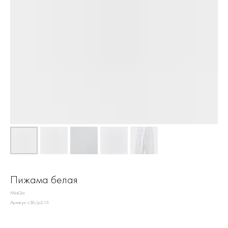
Пижама белая
MiaGia
Артикул:
c36/p2.13