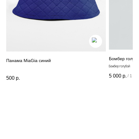
Данные и конфиденциальность
|
Договор оферты
|
Карта сайта
© 2022 - 2026 MiaGia – бренд одежды для детей
Бомбер голуб
Панама MiaGia cиний
Бомбер голубой
5 000
р.
/
1 шт
500
р.