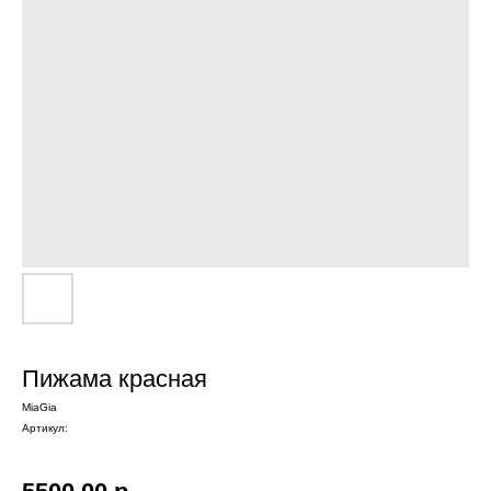
Пижама красная
MiaGia
Артикул: