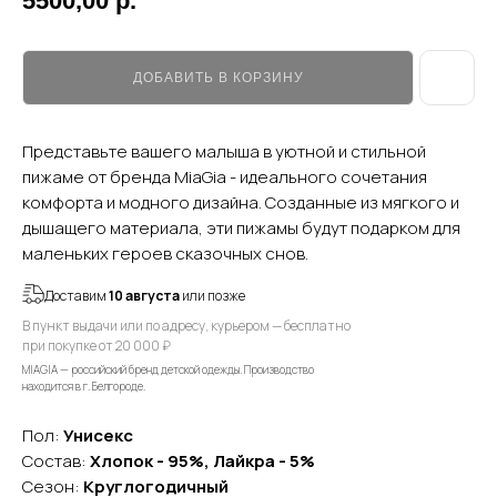
5500,00
р.
ДОБАВИТЬ В КОРЗИНУ
Представьте вашего малыша в уютной и стильной
пижаме от бренда MiaGia - идеального сочетания
комфорта и модного дизайна. Созданные из мягкого и
дышащего материала, эти пижамы будут подарком для
маленьких героев сказочных снов.
Доставим
10 августа
или позже
В пункт выдачи или по адресу, курьером — бесплатно
при покупке от 20 000 ₽
MIAGIA — российский бренд детской одежды. Производство
находится в г. Белгороде.
Пол:
Унисекс
Состав:
Хлопок - 95%, Лайкра - 5%
Сезон:
Круглогодичный