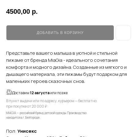
4500,00
р.
ДОБАВИТЬ В КОРЗИНУ
Представьте вашего малыша в уютной и стильной
пижаме от бренда MiaGia - идеального сочетания
комфорта и модного дизайна. Созданные из мягкого и
дышащего материала, эти пижамы будут подарком для
маленьких героев сказочных снов.
Доставим
12 августа
или позже
В пункт выдачи или по адресу, курьером — бесплатно
при покупке от 20 000 ₽
MIAGIA — российский бренд детской одежды. Производство
находится в г. Белгороде.
Пол:
Унисекс