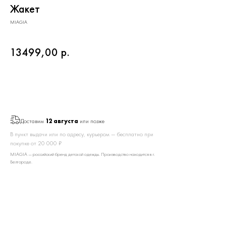
Жакет
MIAGIA
13499,00
р.
Добавить в корзину
Доставим
12 августа
или позже
В пункт выдачи или по адресу, курьером — бесплатно при
покупке от 20 000 ₽
MIAGIA — российский бренд детской одежды. Производство находится в г.
Белгороде.
Для клиентов
Оплата и доставка
Обмен и возврат