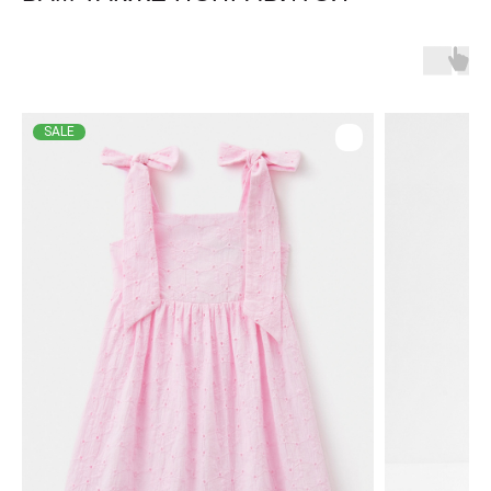
Оплата и доставка
Обмен и возврат
Размерная сетка
О бренде
Контакты
Контакты
SALE
+7 905 040 6256
Отдел по работе с клиентами
info@miagia.ru
Предложения и сотрудничество
Данные и конфиденциальность
|
Договор оферты
|
Карта сайта
© 2022 - 2026 MiaGia – бренд одежды для детей