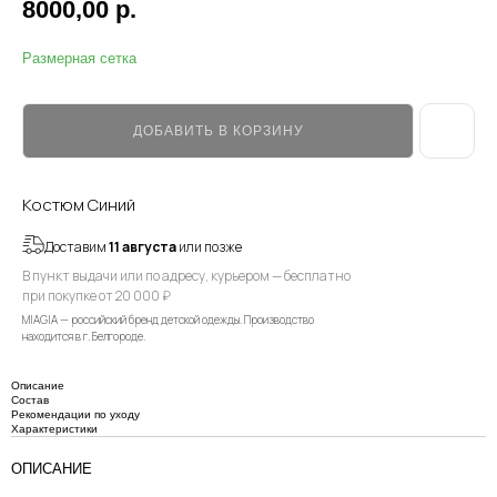
8000,00
р.
Размерная сетка
ДОБАВИТЬ В КОРЗИНУ
Костюм Синий
Доставим
11 августа
или позже
В пункт выдачи или по адресу, курьером — бесплатно
при покупке от 20 000 ₽
MIAGIA — российский бренд детской одежды. Производство
находится в г. Белгороде.
Описание
Состав
Рекомендации по уходу
Характеристики
ОПИСАНИЕ