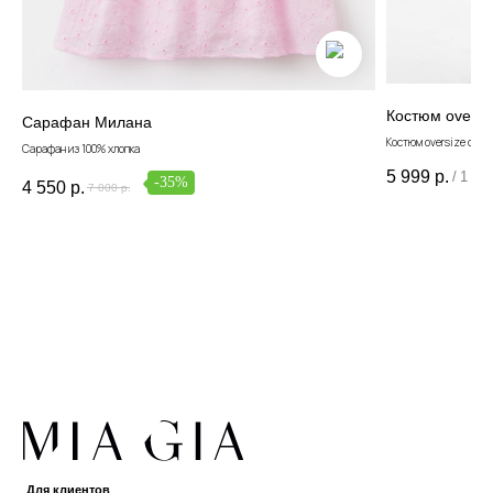
Костюм oversi
Сарафан Милана
Костюм oversize с вы
Сарафан из 100% хлопка
5 999
р.
/
1 шт
-35%
4 550
р.
7 000
р.