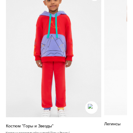
Контакты
+7 905 040 6256
Отдел по работе с клиентами
info@miagia.ru
Предложения и сотрудничество
Данные и конфиденциальность
|
Договор оферты
|
Карта сайта
© 2022 - 2026 MiaGia – бренд одежды для детей
Легинсы
Костюм "Горы и Звезды"