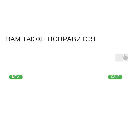
ВАМ ТАКЖЕ ПОНРАВИТСЯ
NEW
SALE
Для клиентов
Оплата и доставка
Обмен и возврат
Размерная сетка
О бренде
Контакты