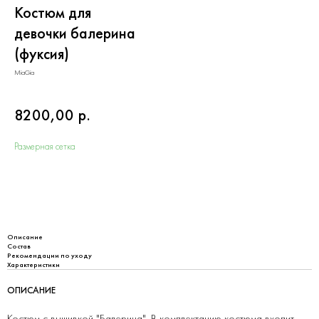
Костюм для
девочки балерина
(фуксия)
MiaGia
8200,00
р.
Размерная сетка
Добавить в корзину
Описание
Состав
Рекомендации по уходу
Характеристики
ОПИСАНИЕ
Костюм с вышивкой "Балерина". В комплектацию костюма входит