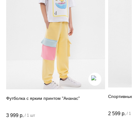
info@miagia.ru
Предложения и сотрудничество
Данные и конфиденциальность
|
Договор оферты
|
Карта сайта
© 2022 - 2026 MiaGia – бренд одежды для детей
Спортивные б
Футболка с ярким принтом "Ананас"
2 599
р.
/
1 шт
3 999
р.
/
1 шт