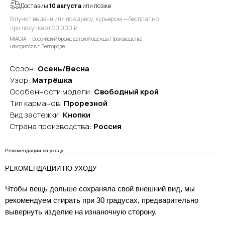
Доставим
10 августа
или позже
В пункт выдачи или по адресу, курьером — бесплатно
при покупке от 20 000 ₽
MIAGIA — российский бренд детской одежды. Производство
находится в г. Белгороде.
Сезон:
Осень/Весна
Узор:
Матрёшка
Особенности модели:
Свободный крой
Тип карманов:
Прорезной
Вид застежки:
Кнопки
Страна производства:
Россия
Рекомендации по уходу
РЕКОМЕНДАЦИИ ПО УХОДУ
Чтобы вещь дольше сохраняла свой внешний вид, мы
рекомендуем стирать при 30 градусах, предварительно
вывернуть изделие на изнаночную сторону.