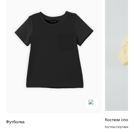
+7 905 040 6256
Отдел по работе с клиентами
info@miagia.ru
Предложения и сотрудничество
Данные и конфиденциальность
|
Договор оферты
|
Карта сайта
© 2022 - 2026 MiaGia – бренд одежды для детей
Костюм спорт
Футболка
Костюм спортивный Ж