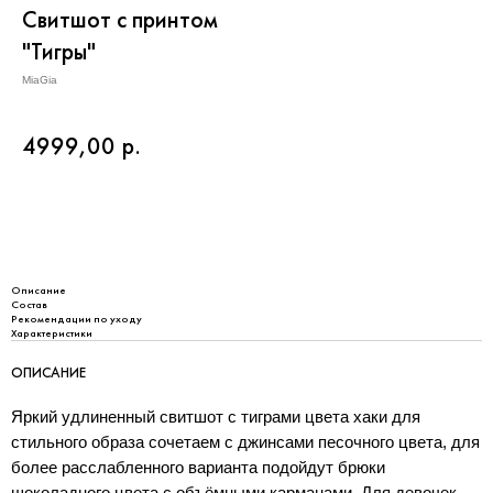
Свитшот с принтом
"Тигры"
MiaGia
4999,00
р.
Добавить в корзину
Описание
Состав
Рекомендации по уходу
Характеристики
ОПИСАНИЕ
Яркий удлиненный свитшот с тиграми цвета хаки для
стильного образа сочетаем с джинсами песочного цвета, для
более расслабленного варианта подойдут брюки
шоколадного цвета с объёмными карманами. Для девочек