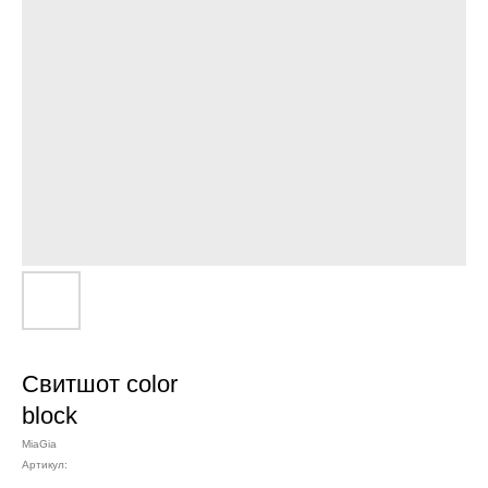
Свитшот color
block
MiaGia
Артикул: