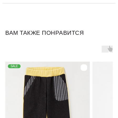
ВАМ ТАКЖЕ ПОНРАВИТСЯ
Для клиентов
Оплата и доставка
SALE
Обмен и возврат
Размерная сетка
О бренде
Контакты
Контакты
+7 905 040 6256
Отдел по работе с клиентами
info@miagia.ru
Предложения и сотрудничество