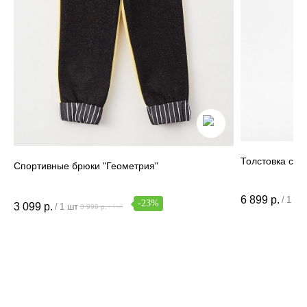
Данные и конфиденциальность
|
Договор оферты
|
Карта сайта
© 2022 - 2026 MiaGia – бренд одежды для детей
Толстовка colo
Спортивные брюки "Геометрия"
6 899
р.
/
1 шт
-23%
3 099
р.
/
1 шт
3 999
р.
/
1 шт