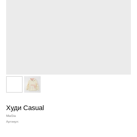
Худи Сasual
MiaGia
Артикул: