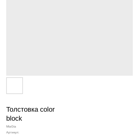
Толстовка color
block
MiaGia
Артикул: