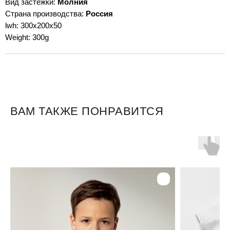
Вид застежки:
Молния
Страна производства:
Россия
lwh: 300x200x50
Weight: 300g
ВАМ ТАКЖЕ ПОНРАВИТСЯ
Для клиентов
Оплата и доставка
Обмен и возврат
Размерная сетка
О бренде
Контакты
Контакты
+7 905 040 6256
Отдел по работе с клиентами