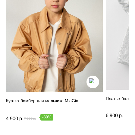
info@miagia.ru
Предложения и сотрудничество
Данные и конфиденциальность
|
Договор оферты
|
Карта сайта
© 2022 - 2026 MiaGia – бренд одежды для детей
Платье-баллон
Куртка-бомбер для мальчика MiaGia
6 900
р.
-30%
4 900
р.
7 000
р.