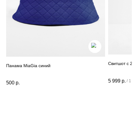
Данные и конфиденциальность
|
Договор оферты
|
Карта сайта
© 2022 - 2026 MiaGia – бренд одежды для детей
Свитшот с 2-
Панама MiaGia cиний
5 999
р.
/
1 шт
500
р.